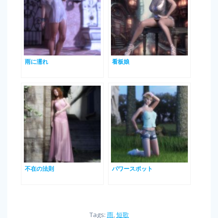
雨に濡れ
看板娘
不在の法則
パワースポット
Tags:
雨
,
短歌