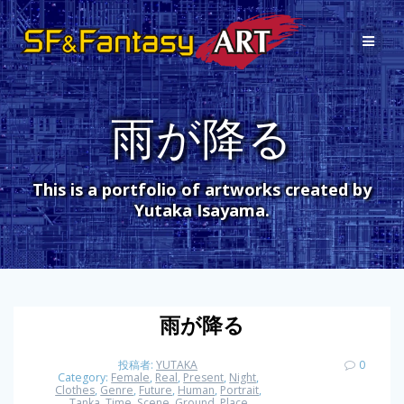
コ
ン
テ
ン
ツ
へ
雨が降る
ス
キ
ッ
プ
This is a portfolio of artworks created by
Yutaka Isayama.
雨が降る
投稿者:
YUTAKA
0
Category:
Female
,
Real
,
Present
,
Night
,
Clothes
,
Genre
,
Future
,
Human
,
Portrait
,
Tanka
,
Time
,
Scene
,
Ground
,
Place