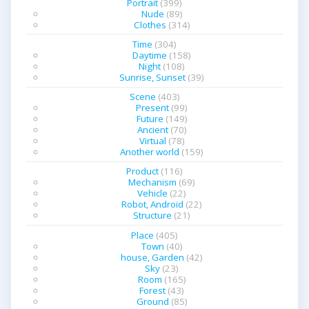
Portrait
(399)
Nude
(89)
Clothes
(314)
Time
(304)
Daytime
(158)
Night
(108)
Sunrise, Sunset
(39)
Scene
(403)
Present
(99)
Future
(149)
Ancient
(70)
Virtual
(78)
Another world
(159)
Product
(116)
Mechanism
(69)
Vehicle
(22)
Robot, Android
(22)
Structure
(21)
Place
(405)
Town
(40)
house, Garden
(42)
Sky
(23)
Room
(165)
Forest
(43)
Ground
(85)