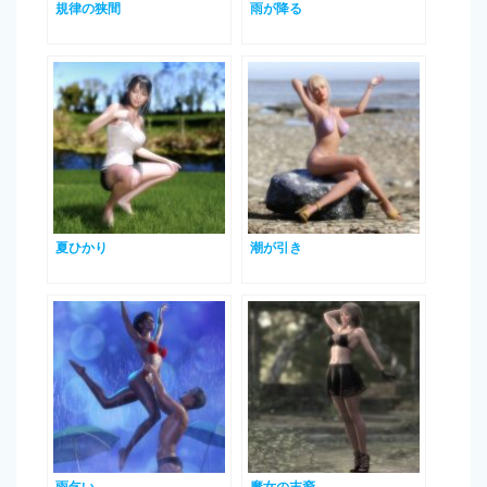
規律の狭間
雨が降る
夏ひかり
潮が引き
雨乞い
魔女の末裔