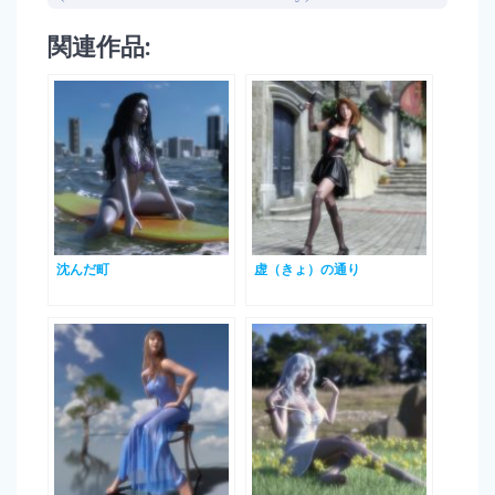
関連作品:
沈んだ町
虚（きょ）の通り