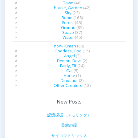
Town
(40)
house, Garden
(42)
Sky
(23)
Room
(165)
Forest
(43)
Ground
(85)
Space
(37)
Water
(45)
non-Human
(60)
Goddess, God
(15)
Angel
(3)
Demon, Devil
(2)
Fairly, Elf
(24)
Cat
(5)
Horse
(1)
Dinosaur
(2)
Other Creature
(12)
New Posts
記憶採掘（メモリング）
美貌の瞳
サイコマトリックス