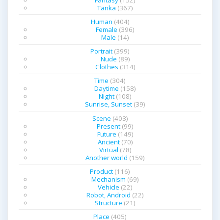
Tanka
(367)
ン
Human
(404)
Female
(396)
Male
(14)
Portrait
(399)
Nude
(89)
Clothes
(314)
Time
(304)
Daytime
(158)
Night
(108)
Sunrise, Sunset
(39)
Scene
(403)
Present
(99)
Future
(149)
Ancient
(70)
Virtual
(78)
Another world
(159)
Product
(116)
Mechanism
(69)
Vehicle
(22)
Robot, Android
(22)
Structure
(21)
Place
(405)