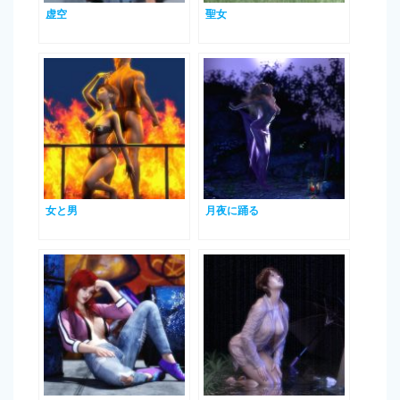
虚空
聖女
女と男
月夜に踊る