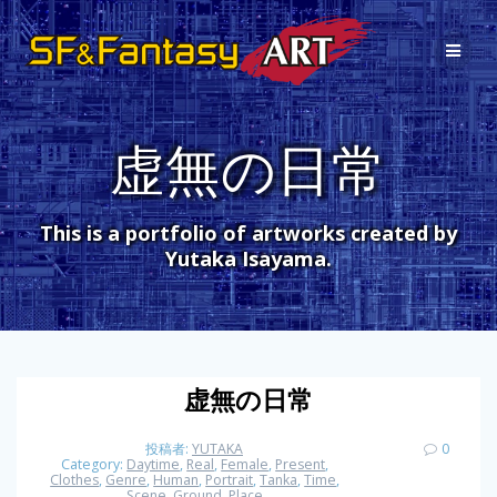
コ
ン
テ
ン
ツ
へ
虚無の日常
ス
キ
ッ
プ
This is a portfolio of artworks created by
Yutaka Isayama.
虚無の日常
投稿者:
YUTAKA
0
Category:
Daytime
,
Real
,
Female
,
Present
,
Clothes
,
Genre
,
Human
,
Portrait
,
Tanka
,
Time
,
Scene
,
Ground
,
Place