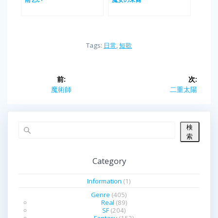
Tags:
日常
,
短歌
投
前:
次:
前
魔術師
次
二重太陽
稿
の
の
投
投
ナ
稿:
稿:
検
ビ
索
ゲ
Category
ー
Information
(1)
シ
Genre
(405)
Real
(89)
SF
(204)
ョ
Fantasy
(152)