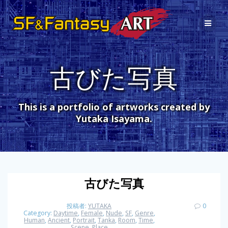
コ
ン
テ
ン
ツ
へ
古びた写真
ス
キ
ッ
プ
This is a portfolio of artworks created by
Yutaka Isayama.
古びた写真
投稿者:
YUTAKA
0
Category:
Daytime
,
Female
,
Nude
,
SF
,
Genre
,
Human
,
Ancient
,
Portrait
,
Tanka
,
Room
,
Time
,
Scene
,
Place