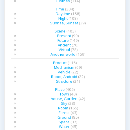
Clothes
(314)
Time
(304)
Daytime
(158)
Night
(108)
Sunrise, Sunset
(39)
Scene
(403)
Present
(99)
Future
(149)
Ancient
(70)
Virtual
(78)
Another world
(159)
Product
(116)
Mechanism
(69)
Vehicle
(22)
Robot, Android
(22)
Structure
(21)
Place
(405)
Town
(40)
house, Garden
(42)
Sky
(23)
Room
(165)
Forest
(43)
Ground
(85)
Space
(37)
Water
(45)