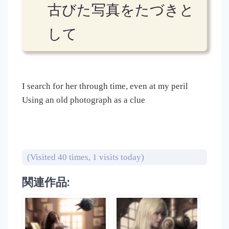
古びた写真をたづきと
して
I search for her through time, even at my peril
Using an old photograph as a clue
(Visited 40 times, 1 visits today)
関連作品: