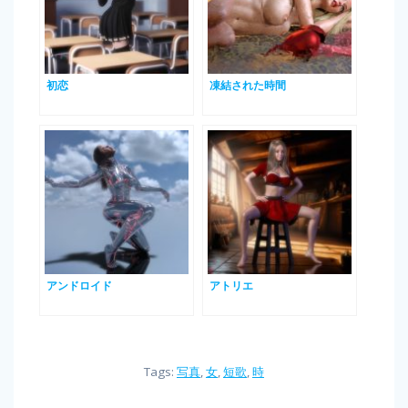
初恋
凍結された時間
アンドロイド
アトリエ
Tags:
写真
,
女
,
短歌
,
時