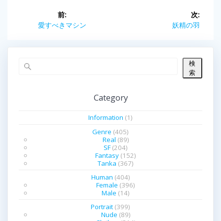
投
前:
次:
前
愛すべきマシン
次
妖精の羽
稿
の
の
投
投
ナ
稿:
稿:
検
ビ
索
ゲ
Category
ー
Information
(1)
シ
Genre
(405)
Real
(89)
SF
(204)
ョ
Fantasy
(152)
Tanka
(367)
ン
Human
(404)
Female
(396)
Male
(14)
Portrait
(399)
Nude
(89)