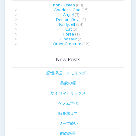
non-Human
(60)
Goddess, God
(15)
Angel
(3)
Demon, Devil
(2)
Fairly, Elf
(24)
Cat
(5)
Horse
(1)
Dinosaur
(2)
Other Creature
(12)
New Posts
記憶採掘（メモリング）
美貌の瞳
サイコマトリックス
ゲノム世代
時を超えて
ワープ酔い
雨の惑星