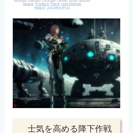
Space
,
Product
,
Place
,
non-Human
投稿日: 2024年6月5日
士気を高める降下作戦