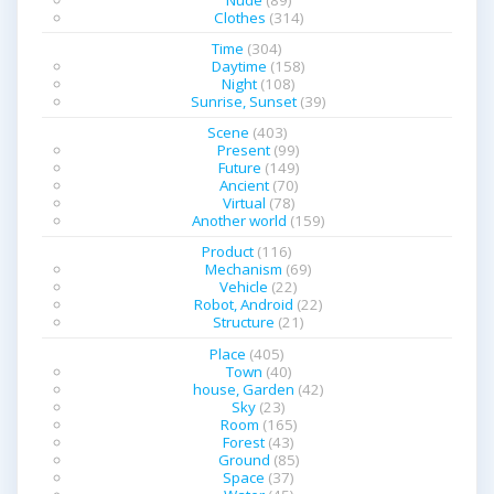
Clothes
(314)
Time
(304)
Daytime
(158)
Night
(108)
Sunrise, Sunset
(39)
Scene
(403)
Present
(99)
Future
(149)
Ancient
(70)
Virtual
(78)
Another world
(159)
Product
(116)
Mechanism
(69)
Vehicle
(22)
Robot, Android
(22)
Structure
(21)
Place
(405)
Town
(40)
house, Garden
(42)
Sky
(23)
Room
(165)
Forest
(43)
Ground
(85)
Space
(37)