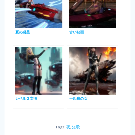
夏の惑星
古い映画
レベル２文明
一匹狼の女
Tags:
夜
,
短歌