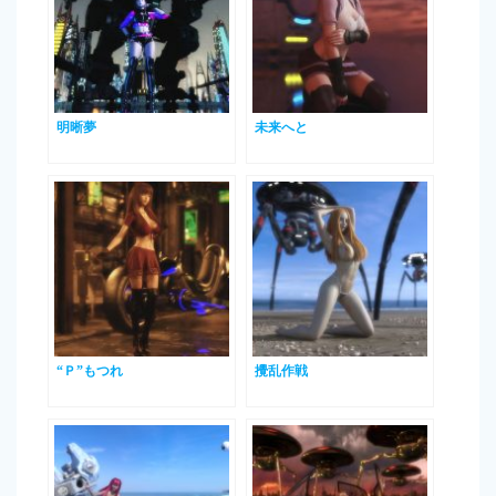
明晰夢
未来へと
“Ｐ”もつれ
攪乱作戦