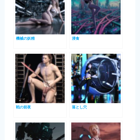
機械の妖精
浸食
戦の前夜
落とし穴