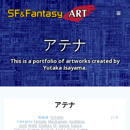
コ
ン
テ
ン
ツ
へ
アテナ
ス
キ
ッ
プ
This is a portfolio of artworks created by
Yutaka Isayama.
アテナ
投稿者:
YUTAKA
0
Category:
Female
,
Mechanism
,
Goddess,
God
,
Night
,
Clothes
,
SF
,
Genre
,
Future
,
Vehicle
,
Human
,
Portrait
,
Tanka
,
Time
,
Scene
,