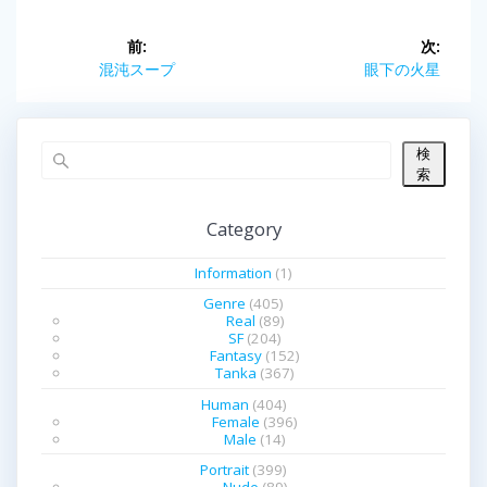
投
前:
次:
前
混沌スープ
次
眼下の火星
稿
の
の
投
投
ナ
稿:
稿:
検
ビ
索
ゲ
Category
ー
Information
(1)
シ
Genre
(405)
Real
(89)
SF
(204)
ョ
Fantasy
(152)
Tanka
(367)
ン
Human
(404)
Female
(396)
Male
(14)
Portrait
(399)
Nude
(89)