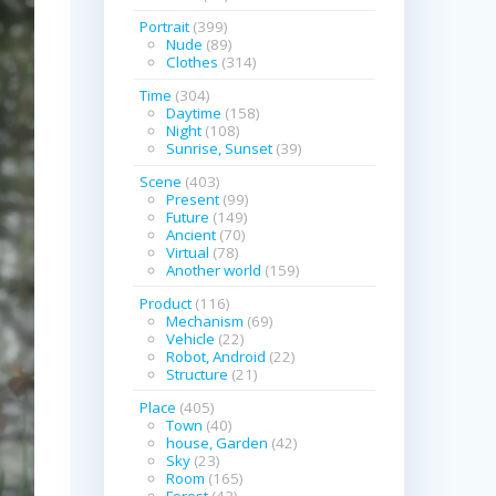
Portrait
(399)
Nude
(89)
Clothes
(314)
Time
(304)
Daytime
(158)
Night
(108)
Sunrise, Sunset
(39)
Scene
(403)
Present
(99)
Future
(149)
Ancient
(70)
Virtual
(78)
Another world
(159)
Product
(116)
Mechanism
(69)
Vehicle
(22)
Robot, Android
(22)
Structure
(21)
Place
(405)
Town
(40)
house, Garden
(42)
Sky
(23)
Room
(165)
Forest
(43)