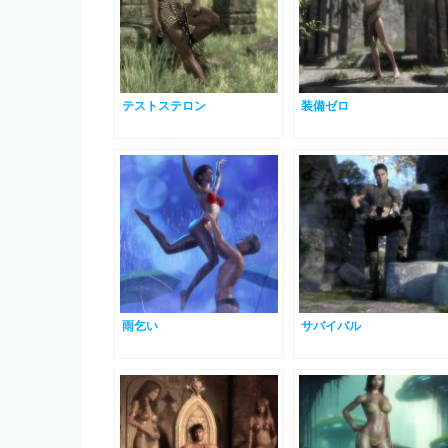
テストステロン
装備ゼロ
雨乞い
サバイバル