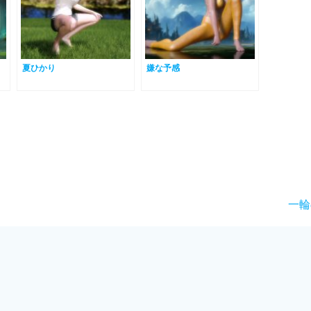
夏ひかり
嫌な予感
次
一輪
の
投
稿: