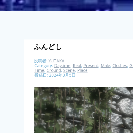
ふんどし
投稿者:
YUTAKA
Category:
Daytime
,
Real
,
Present
,
Male
,
Clothes
,
G
Time
,
Ground
,
Scene
,
Place
投稿日: 2024年3月5日