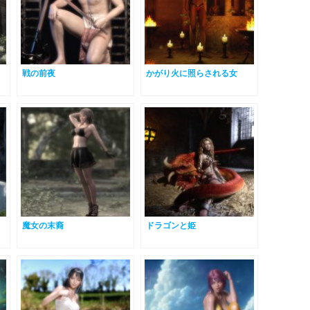
戦の前夜
かがり火に照らされる女
魔女の末裔
ドラゴンと姫