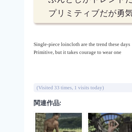
プリミティブだが勇
Single-piece loincloth are the trend these days
Primitive, but it takes courage to wear one
(Visited 33 times, 1 visits today)
関連作品: