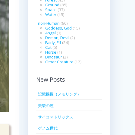
Ground
(85)
Space
(37)
Water
(45)
non-Human
(60)
Goddess, God
(15)
Angel
(3)
Demon, Devil
(2)
Fairly, Elf
(24)
Cat
(5)
Horse
(1)
Dinosaur
(2)
Other Creature
(12)
New Posts
記憶採掘（メモリング）
美貌の瞳
サイコマトリックス
ゲノム世代