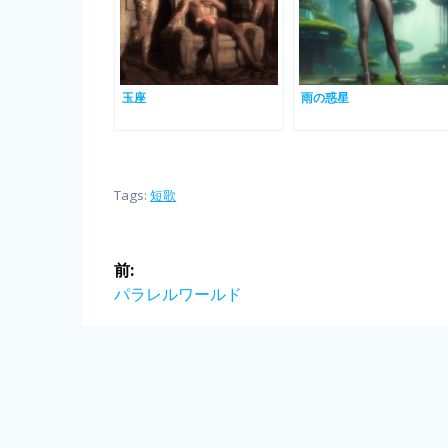
玉座
雨の惑星
Tags:
短歌
投
前:
前
パラレルワールド
稿
の
投
ナ
稿:
ビ