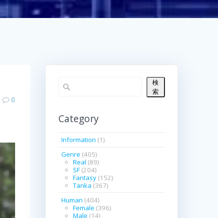
検
索
0
Category
Information
(1)
Genre
(405)
Real
(89)
SF
(204)
Fantasy
(152)
Tanka
(367)
Human
(404)
Female
(396)
Male
(14)