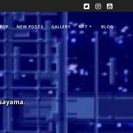
TOP
NEW POSTS
GALLERY
NFT
BLOG
Isayama.