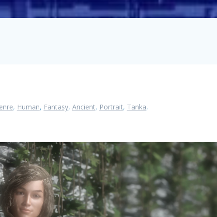
enre
,
Human
,
Fantasy
,
Ancient
,
Portrait
,
Tanka
,