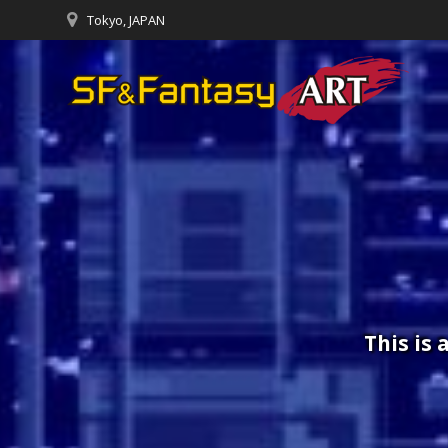
コ
Tokyo, JAPAN
ン
テ
ン
ツ
へ
ス
キ
ッ
プ
This is