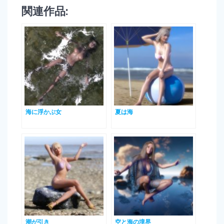
関連作品:
海に浮かぶ女
夏は海
潮が引き
空と海の境界