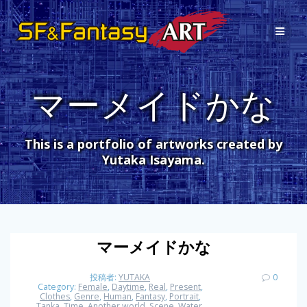
コ
ン
テ
ン
ツ
へ
マーメイドかな
ス
キ
ッ
プ
This is a portfolio of artworks created by
Yutaka Isayama.
マーメイドかな
投稿者:
YUTAKA
0
Category:
Female
,
Daytime
,
Real
,
Present
,
Clothes
,
Genre
,
Human
,
Fantasy
,
Portrait
,
Tanka
,
Time
,
Another world
,
Scene
,
Water
,