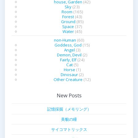
house, Garden
(42)
Sky
(23)
Room
(165)
Forest
(43)
Ground
(85)
Space
(37)
Water
(45)
non-Human
(60)
Goddess, God
(15)
Angel
(3)
Demon, Devil
(2)
Fairly, Elf
(24)
Cat
(5)
Horse
(1)
Dinosaur
(2)
Other Creature
(12)
New Posts
記憶採掘（メモリング）
美貌の瞳
サイコマトリックス