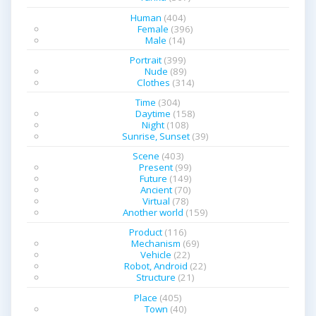
ン
Human
(404)
Female
(396)
Male
(14)
Portrait
(399)
Nude
(89)
Clothes
(314)
Time
(304)
Daytime
(158)
Night
(108)
Sunrise, Sunset
(39)
Scene
(403)
Present
(99)
Future
(149)
Ancient
(70)
Virtual
(78)
Another world
(159)
Product
(116)
Mechanism
(69)
Vehicle
(22)
Robot, Android
(22)
Structure
(21)
Place
(405)
Town
(40)