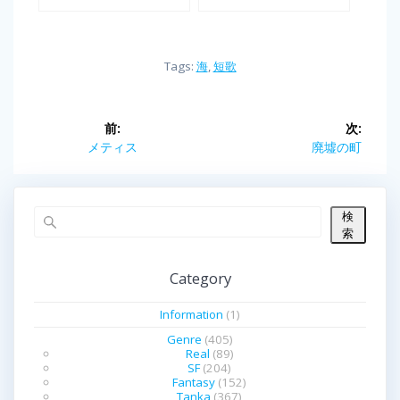
Tags:
海
,
短歌
投
前:
次:
前
メティス
次
廃墟の町
稿
の
の
投
投
ナ
稿:
稿:
検
ビ
索
ゲ
Category
ー
Information
(1)
シ
Genre
(405)
Real
(89)
SF
(204)
ョ
Fantasy
(152)
Tanka
(367)