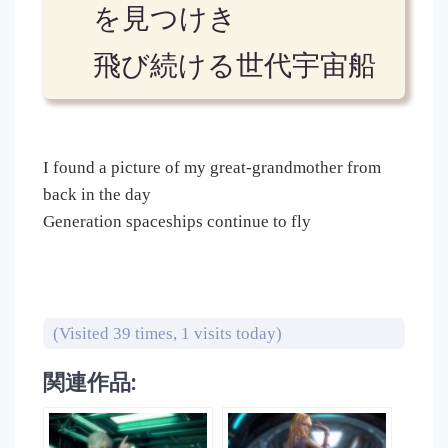
を見つけき
飛び続ける世代宇宙船
I found a picture of my great-grandmother from
back in the day
Generation spaceships continue to fly
(Visited 39 times, 1 visits today)
関連作品: