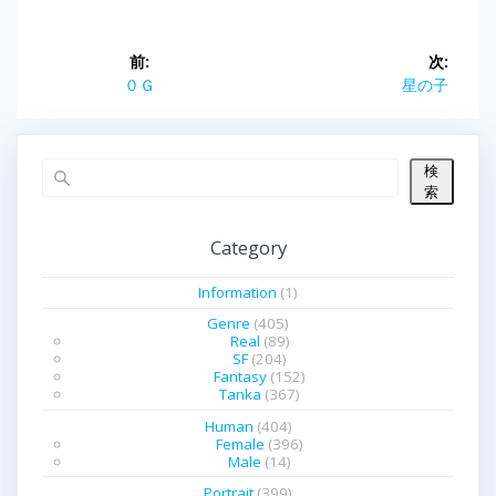
投
前:
次:
前
０Ｇ
次
星の子
稿
の
の
投
投
ナ
稿:
稿:
検
ビ
索
ゲ
Category
ー
Information
(1)
シ
Genre
(405)
Real
(89)
SF
(204)
ョ
Fantasy
(152)
Tanka
(367)
ン
Human
(404)
Female
(396)
Male
(14)
Portrait
(399)