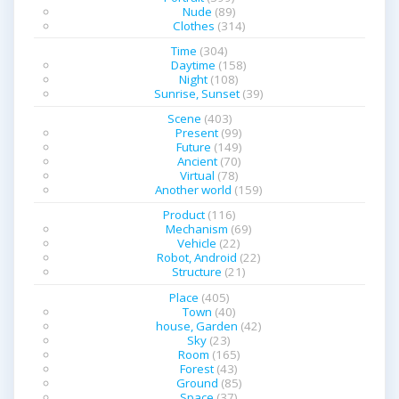
Nude
(89)
Clothes
(314)
Time
(304)
Daytime
(158)
Night
(108)
Sunrise, Sunset
(39)
Scene
(403)
Present
(99)
Future
(149)
Ancient
(70)
Virtual
(78)
Another world
(159)
Product
(116)
Mechanism
(69)
Vehicle
(22)
Robot, Android
(22)
Structure
(21)
Place
(405)
Town
(40)
house, Garden
(42)
Sky
(23)
Room
(165)
Forest
(43)
Ground
(85)
Space
(37)