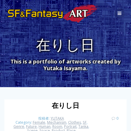
コ
ン
テ
ン
ツ
へ
在りし日
ス
キ
ッ
プ
This is a portfolio of artworks created by
Yutaka Isayama.
在りし日
投稿者:
YUTAKA
0
Category:
Female
,
Mechanism
,
Clothes
,
SF
,
Genre
,
Future
,
Human
,
Room
,
Portrait
,
Tanka
,
Scene
,
Space
,
Product
,
Place