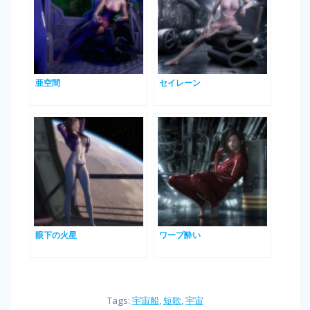
亜空間
セイレーン
眼下の火星
ワープ酔い
Tags:
宇宙船
,
短歌
,
宇宙