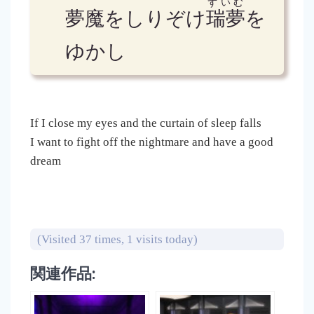
ずいむ
夢魔をしりぞけ
瑞夢
を
ゆかし
If I close my eyes and the curtain of sleep falls
I want to fight off the nightmare and have a good
dream
(Visited 37 times, 1 visits today)
関連作品: