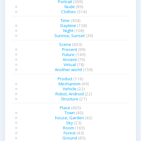
Portrait
(399)
Nude
(89)
Clothes
(314)
Time
(304)
Daytime
(158)
Night
(108)
Sunrise, Sunset
(39)
Scene
(403)
Present
(99)
Future
(149)
Ancient
(70)
Virtual
(78)
Another world
(159)
Product
(116)
Mechanism
(69)
Vehicle
(22)
Robot, Android
(22)
Structure
(21)
Place
(405)
Town
(40)
house, Garden
(42)
Sky
(23)
Room
(165)
Forest
(43)
Ground
(85)