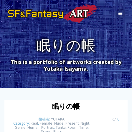
コ
ン
テ
ン
ツ
へ
眠りの帳
ス
キ
ッ
プ
This is a portfolio of artworks created by
Yutaka Isayama.
眠りの帳
投稿者:
YUTAKA
0
Category:
Real
,
Female
,
Nude
,
Present
,
Night
,
Genre
,
Human
,
Portrait
,
Tanka
,
Room
,
Time
,
Scene
,
Place