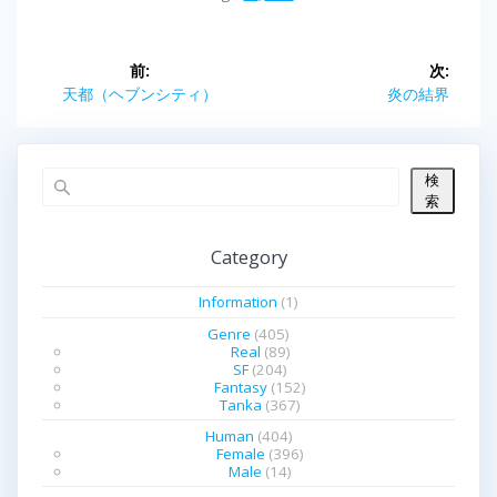
投
前:
次:
前
天都（ヘブンシティ）
次
炎の結界
稿
の
の
投
投
ナ
稿:
稿:
検
ビ
索
ゲ
Category
ー
Information
(1)
シ
Genre
(405)
Real
(89)
SF
(204)
ョ
Fantasy
(152)
Tanka
(367)
ン
Human
(404)
Female
(396)
Male
(14)