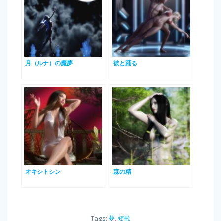
月（ルナ）の魔夢
彼と踊る
オキシトシン
森の精
Tags:
夢
,
短歌