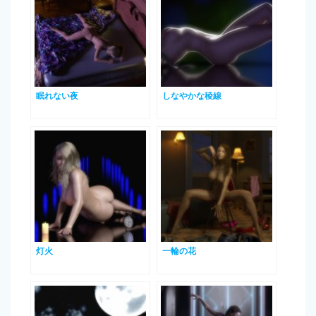
眠れない夜
しなやかな稜線
灯火
一輪の花