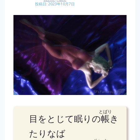
投稿日: 2023年10月7日
とばり
目をとじて眠りの
帳
き
たりなば