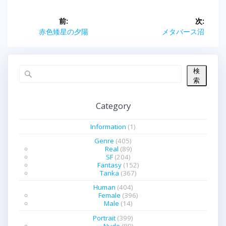
投
前:
次:
前
赤色矮星の夕陽
次
メタバース沼
稿
の
の
投
投
ナ
稿:
稿:
検
ビ
索
ゲ
Category
ー
Information
(1)
シ
Genre
(405)
Real
(89)
SF
(204)
ョ
Fantasy
(152)
Tanka
(367)
ン
Human
(404)
Female
(396)
Male
(14)
Portrait
(399)
Nude
(89)