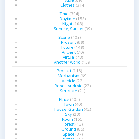
Clothes
(314)
Time
(304)
Daytime
(158)
Night
(108)
Sunrise, Sunset
(39)
Scene
(403)
Present
(99)
Future
(149)
Ancient
(70)
Virtual
(78)
Another world
(159)
Product
(116)
Mechanism
(69)
Vehicle
(22)
Robot, Android
(22)
Structure
(21)
Place
(405)
Town
(40)
house, Garden
(42)
Sky
(23)
Room
(165)
Forest
(43)
Ground
(85)
Space
(37)