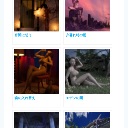
宵闇に想う
夕暮れ時の雨
魂の入れ替え
エデンの園