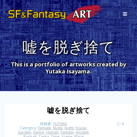
コ
ン
テ
ン
ツ
へ
嘘を脱ぎ捨て
ス
キ
ッ
プ
This is a portfolio of artworks created by
Yutaka Isayama.
嘘を脱ぎ捨て
投稿者:
YUTAKA
0
Category:
Female
,
Nude
,
Night
,
house,
Garden
,
Genre
,
Human
,
Fantasy
,
Ancient
,
Portrait
,
Tanka
,
Time
,
Scene
,
Place