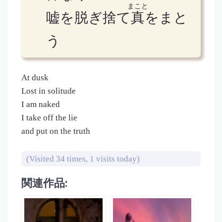
まこと
嘘を脱ぎ捨て
真
をまと
う
At dusk
Lost in solitude
I am naked
I take off the lie
and put on the truth
(Visited 34 times, 1 visits today)
関連作品: