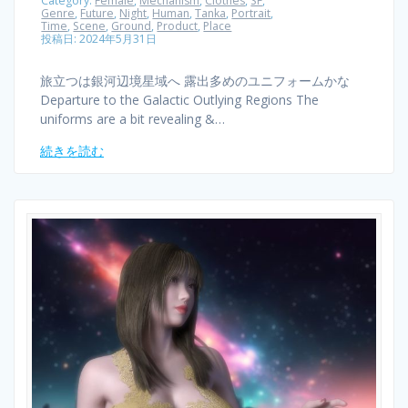
Category:
Female
,
Mechanism
,
Clothes
,
SF
,
Genre
,
Future
,
Night
,
Human
,
Tanka
,
Portrait
,
Time
,
Scene
,
Ground
,
Product
,
Place
投稿日: 2024年5月31日
旅立つは銀河辺境星域へ 露出多めのユニフォームかな
Departure to the Galactic Outlying Regions The
uniforms are a bit revealing &…
続きを読む