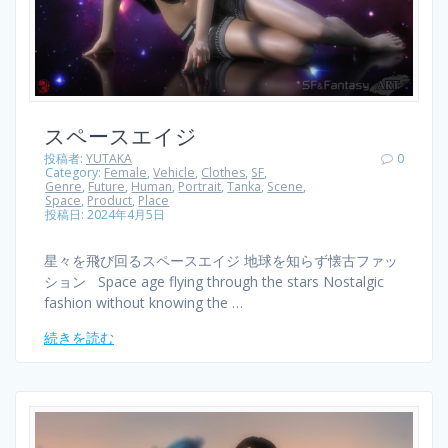
スペースエイジ
投稿者:
YUTAKA
0
Category:
Female
,
Vehicle
,
Clothes
,
SF
,
Genre
,
Future
,
Human
,
Portrait
,
Tanka
,
Scene
,
Space
,
Product
,
Place
投稿日: 2024年4月5日
星々を飛び回るスペースエイジ 地球を知らず懐古ファッ
ション Space age flying through the stars Nostalgic
fashion without knowing the …
続きを読む