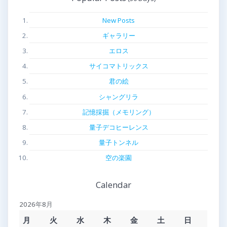
New Posts
ギャラリー
エロス
サイコマトリックス
君の絵
シャングリラ
記憶採掘（メモリング）
量子デコヒーレンス
量子トンネル
空の楽園
Calendar
2026年8月
月
火
水
木
金
土
日