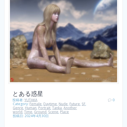
とある惑星
投稿者:
YUTAKA
0
Category:
Female
,
Daytime
,
Nude
,
Future
,
SF
,
Genre
,
Human
,
Portrait
,
Tanka
,
Another
world
,
Time
,
Ground
,
Scene
,
Place
投稿日: 2024年4月30日