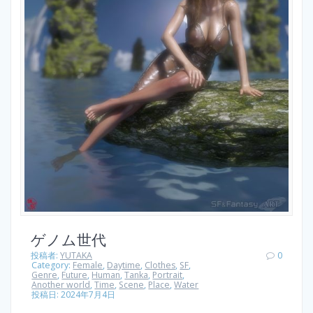
ゲノム世代
投稿者:
YUTAKA
0
Category:
Female
,
Daytime
,
Clothes
,
SF
,
Genre
,
Future
,
Human
,
Tanka
,
Portrait
,
Another world
,
Time
,
Scene
,
Place
,
Water
投稿日: 2024年7月4日