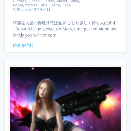
Clothes
,
Human
,
Sunrise, Sunset
,
Tanka
,
Room
,
Portrait
,
Time
,
Scene
,
Place
投稿日: 2024年4月21日
綺麗な火星の青焼け時は過ぎ ひとり寂しく待ち人は来ず
Beautiful blue sunset on Mars, time passed Alone and
lonely you will not com…
続きを読む