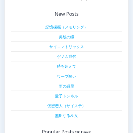
New Posts
記憶採掘（メモリング）
美貌の瞳
サイコマトリックス
ゲノム世代
時を超えて
ワープ酔い
雨の惑星
量子トンネル
仮想恋人（サイステ）
無垢なる巫女
Popular Posts