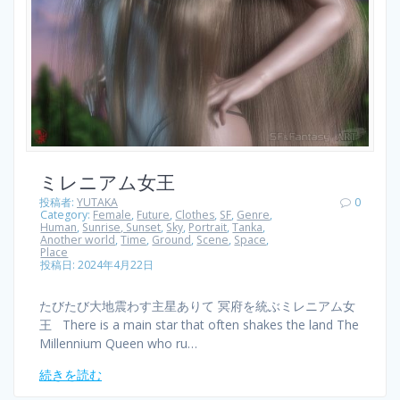
ミレニアム女王
投稿者:
YUTAKA
0
Category:
Female
,
Future
,
Clothes
,
SF
,
Genre
,
Human
,
Sunrise, Sunset
,
Sky
,
Portrait
,
Tanka
,
Another world
,
Time
,
Ground
,
Scene
,
Space
,
Place
投稿日: 2024年4月22日
たびたび大地震わす主星ありて 冥府を統ぶミレニアム女
王 There is a main star that often shakes the land The
Millennium Queen who ru…
続きを読む