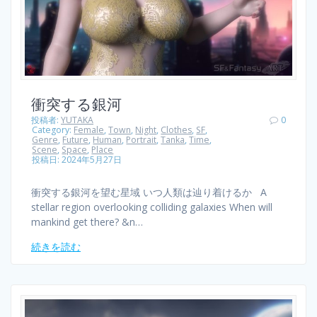
衝突する銀河
投稿者:
YUTAKA
0
Category:
Female
,
Town
,
Night
,
Clothes
,
SF
,
Genre
,
Future
,
Human
,
Portrait
,
Tanka
,
Time
,
Scene
,
Space
,
Place
投稿日: 2024年5月27日
衝突する銀河を望む星域 いつ人類は辿り着けるか A
stellar region overlooking colliding galaxies When will
mankind get there? &n…
続きを読む