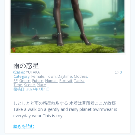
雨の惑星
投稿者:
YUTAKA
0
Category:
Female
,
Town
,
Daytime
,
Clothes
,
SF
,
Genre
,
Future
,
Human
,
Portrait
,
Tanka
,
Time
,
Scene
,
Place
投稿日: 2024年7月1日
しとしとと雨の惑星散歩する 水着は普段着ここが故郷
Take a walk on a gently and rainy planet Swimwear is
everyday wear This is my…
続きを読む