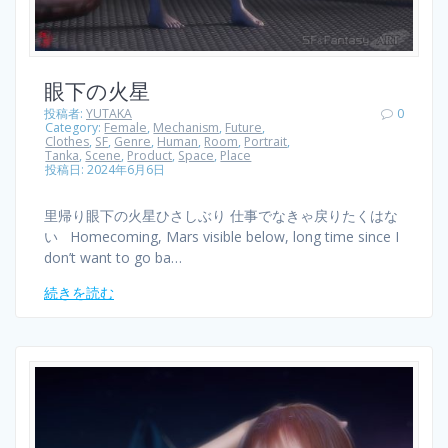
眼下の火星
投稿者:
YUTAKA
0
Category:
Female
,
Mechanism
,
Future
,
Clothes
,
SF
,
Genre
,
Human
,
Room
,
Portrait
,
Tanka
,
Scene
,
Product
,
Space
,
Place
投稿日: 2024年6月6日
里帰り眼下の火星ひさしぶり 仕事でなきゃ戻りたくはな
い Homecoming, Mars visible below, long time since I
don’t want to go ba…
続きを読む