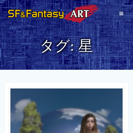
コ
ン
テ
ン
ツ
へ
タグ:
星
ス
キ
ッ
プ