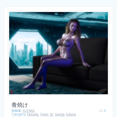
青焼け
投稿者:
YUTAKA
0
Category:
Female
,
Town
,
SF
,
Genre
,
Future
,