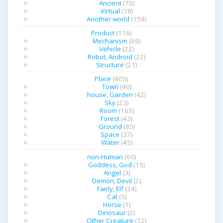
Ancient
(70)
Virtual
(78)
Another world
(159)
Product
(116)
Mechanism
(69)
Vehicle
(22)
Robot, Android
(22)
Structure
(21)
Place
(405)
Town
(40)
house, Garden
(42)
Sky
(23)
Room
(165)
Forest
(43)
Ground
(85)
Space
(37)
Water
(45)
non-Human
(60)
Goddess, God
(15)
Angel
(3)
Demon, Devil
(2)
Fairly, Elf
(24)
Cat
(5)
Horse
(1)
Dinosaur
(2)
Other Creature
(12)