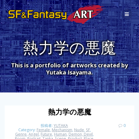
コ
ン
テ
ン
ツ
へ
熱力学の悪魔
ス
キ
ッ
プ
This is a portfolio of artworks created by
Yutaka Isayama.
熱力学の悪魔
投稿者:
YUTAKA
0
Category:
Female
,
Mechanism
,
Nude
,
SF
,
Genre
,
Angel
,
Future
,
Human
,
Demon, Devil
,
Room
,
Portrait
,
Tanka
,
Scene
,
Product
,
Place
,