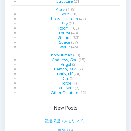
Structure
(21)
Place
(405)
Town
(40)
house, Garden
(42)
Sky
(23)
Room
(165)
Forest
(43)
Ground
(85)
Space
(37)
Water
(45)
non-Human
(60)
Goddess, God
(15)
Angel
(3)
Demon, Devil
(2)
Fairly, Elf
(24)
Cat
(5)
Horse
(1)
Dinosaur
(2)
Other Creature
(12)
New Posts
記憶採掘（メモリング）
美貌の瞳