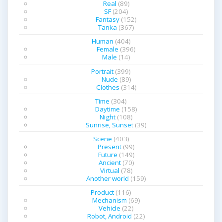
Real
(89)
SF
(204)
ョ
Fantasy
(152)
Tanka
(367)
ン
Human
(404)
Female
(396)
Male
(14)
Portrait
(399)
Nude
(89)
Clothes
(314)
Time
(304)
Daytime
(158)
Night
(108)
Sunrise, Sunset
(39)
Scene
(403)
Present
(99)
Future
(149)
Ancient
(70)
Virtual
(78)
Another world
(159)
Product
(116)
Mechanism
(69)
Vehicle
(22)
Robot, Android
(22)