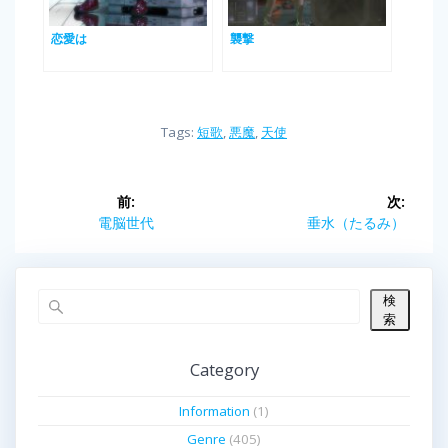
恋愛は
襲撃
Tags:
短歌
,
悪魔
,
天使
投
前:
次:
前
電脳世代
次
垂水（たるみ）
稿
の
の
投
投
ナ
稿:
稿:
検
ビ
索
ゲ
Category
ー
Information
(1)
シ
Genre
(405)