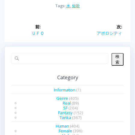
Tags:
水
,
短歌
投
前:
次:
前
ＵＦＯ
次
アポロシティ
稿
の
の
投
投
ナ
稿:
稿:
検
ビ
索
ゲ
Category
ー
Information
(1)
シ
Genre
(405)
Real
(89)
SF
(204)
ョ
Fantasy
(152)
Tanka
(367)
ン
Human
(404)
Female
(396)