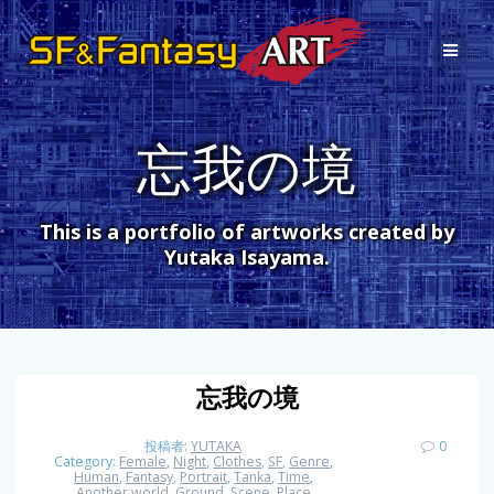
コ
ン
テ
ン
ツ
へ
忘我の境
ス
キ
ッ
プ
This is a portfolio of artworks created by
Yutaka Isayama.
忘我の境
投稿者:
YUTAKA
0
Category:
Female
,
Night
,
Clothes
,
SF
,
Genre
,
Human
,
Fantasy
,
Portrait
,
Tanka
,
Time
,
Another world
,
Ground
,
Scene
,
Place