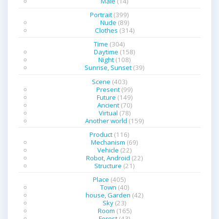
Male
(14)
Portrait
(399)
Nude
(89)
Clothes
(314)
Time
(304)
Daytime
(158)
Night
(108)
Sunrise, Sunset
(39)
Scene
(403)
Present
(99)
Future
(149)
Ancient
(70)
Virtual
(78)
Another world
(159)
Product
(116)
Mechanism
(69)
Vehicle
(22)
Robot, Android
(22)
Structure
(21)
Place
(405)
Town
(40)
house, Garden
(42)
Sky
(23)
Room
(165)
Forest
(43)