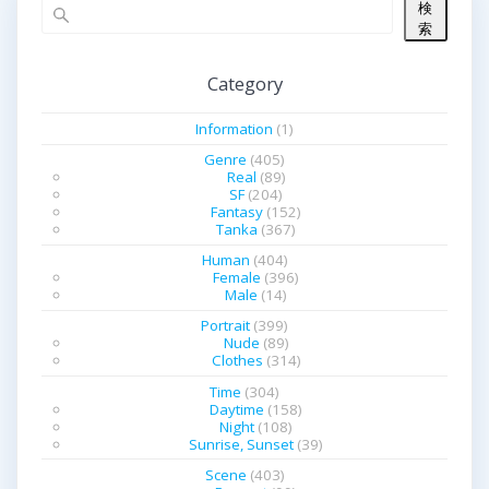
検
ビ
索
ゲ
Category
ー
Information
(1)
シ
Genre
(405)
Real
(89)
SF
(204)
ョ
Fantasy
(152)
Tanka
(367)
ン
Human
(404)
Female
(396)
Male
(14)
Portrait
(399)
Nude
(89)
Clothes
(314)
Time
(304)
Daytime
(158)
Night
(108)
Sunrise, Sunset
(39)
Scene
(403)