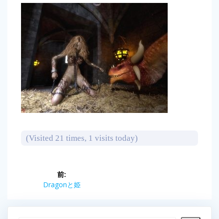
(Visited 21 times, 1 visits today)
投
前:
前
Dragonと姫
稿
の
投
ナ
稿: