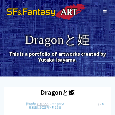
コ
ン
テ
ン
ツ
へ
Dragonと姫
ス
キ
ッ
プ
This is a portfolio of artworks created by
Yutaka Isayama.
Dragonと姫
投稿者:
YUTAKA
Category:
0
投稿日: 2023年4月29日