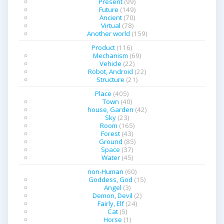
Present
(99)
Future
(149)
Ancient
(70)
Virtual
(78)
Another world
(159)
Product
(116)
Mechanism
(69)
Vehicle
(22)
Robot, Android
(22)
Structure
(21)
Place
(405)
Town
(40)
house, Garden
(42)
Sky
(23)
Room
(165)
Forest
(43)
Ground
(85)
Space
(37)
Water
(45)
non-Human
(60)
Goddess, God
(15)
Angel
(3)
Demon, Devil
(2)
Fairly, Elf
(24)
Cat
(5)
Horse
(1)