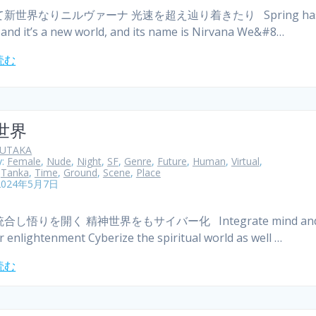
新世界なりニルヴァーナ 光速を超え辿り着きたり Spring ha
and it’s a new world, and its name is Nirvana We&#8…
読む
世界
YUTAKA
y:
Female
,
Nude
,
Night
,
SF
,
Genre
,
Future
,
Human
,
Virtual
,
,
Tanka
,
Time
,
Ground
,
Scene
,
Place
2024年5月7日
合し悟りを開く 精神世界をもサイバー化 Integrate mind an
r enlightenment Cyberize the spiritual world as well …
読む