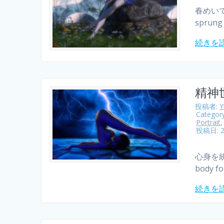
春めいて
sprung 
続きを
精神
投稿者:
Categor
Portrait
投稿日: 
心身を統
body fo
続きを