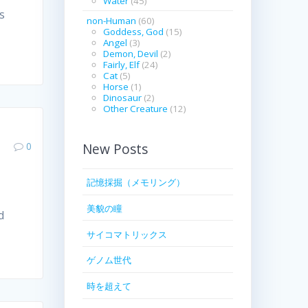
Water
(45)
s
non-Human
(60)
Goddess, God
(15)
Angel
(3)
Demon, Devil
(2)
Fairly, Elf
(24)
Cat
(5)
Horse
(1)
Dinosaur
(2)
Other Creature
(12)
0
New Posts
記憶採掘（メモリング）
美貌の瞳
d
サイコマトリックス
ゲノム世代
時を超えて