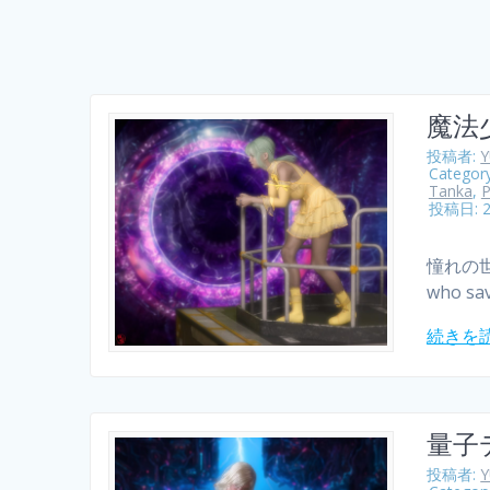
魔法
投稿者:
Categor
Tanka
,
P
投稿日: 
憧れの世界
who sav
続きを
量子
投稿者: