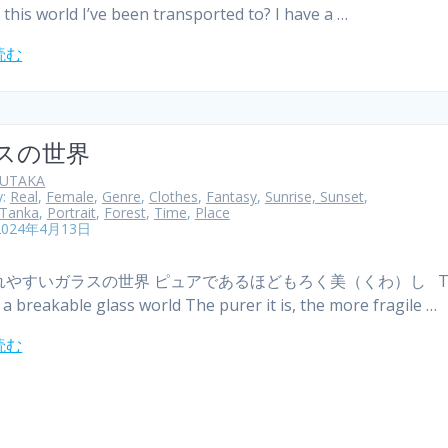
f this world I’ve been transported to? I have a …
読む
スの世界
YUTAKA
y:
Real
,
Female
,
Genre
,
Clothes
,
Fantasy
,
Sunrise, Sunset
,
Tanka
,
Portrait
,
Forest
,
Time
,
Place
2024年4月13日
れやすいガラスの世界 ピュアであるほどもろく美（くわ）し T
s a breakable glass world The purer it is, the more fragile …
読む