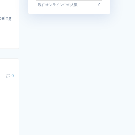
現在オンライン中の人数:
0
eing
0