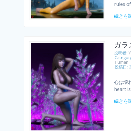
rules o
続きを
ガラ
投稿者:
Categor
Human
,
投稿日: 
心は壊
heart i
続きを