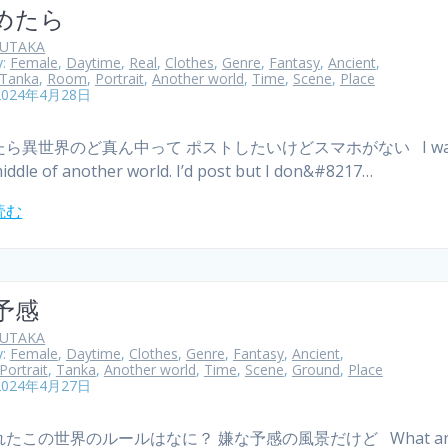
めたら
YUTAKA
y:
Female
,
Daytime
,
Real
,
Clothes
,
Genre
,
Fantasy
,
Ancient
,
Tanka
,
Room
,
Portrait
,
Another world
,
Time
,
Scene
,
Place
2024年4月28日
ら異世界のど真ん中って ポストしたいけどスマホがない I wak
middle of another world. I’d post but I don&#8217…
読む
予感
YUTAKA
y:
Female
,
Daytime
,
Clothes
,
Genre
,
Fantasy
,
Ancient
,
Portrait
,
Tanka
,
Another world
,
Time
,
Scene
,
Ground
,
Place
2024年4月27日
たこの世界のルールはなに？ 嫌な予感の風景だけど What are