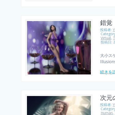
錯覚
投稿者:
Categor
Virtual
,
T
投稿日: 
大小スケ
Illusio
続きを
次元
投稿者:
Categor
Human
,