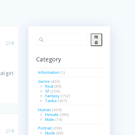
検
索
0
Category
Information
(1)
girl
Genre
(405)
Real
(89)
SF
(204)
Fantasy
(152)
Tanka
(367)
Human
(404)
Female
(396)
Male
(14)
Portrait
(399)
0
Nude
(89)