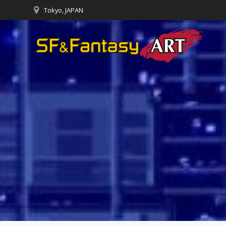
コ
Tokyo, JAPAN
ン
テ
ン
ツ
へ
ス
キ
ッ
プ