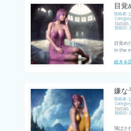
目覚
投稿者:
Categor
Human
,
投稿日: 
目覚めた
in the 
続きを
嫌な
投稿者:
Categor
Human
,
投稿日: 
飛ばされ