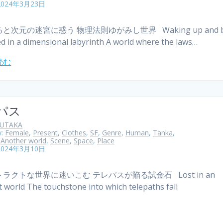
2024年3月23日
と次元の迷宮に惑う 物理法則ゆがみし世界 Waking up and b
d in a dimensional labyrinth A world where the laws…
読む
パス
YUTAKA
y:
Female
,
Present
,
Clothes
,
SF
,
Genre
,
Human
,
Tanka
,
,
Another world
,
Scene
,
Space
,
Place
2024年3月10日
ラクトな世界に迷いこむ テレパスが陥る試金石 Lost in an
t world The touchstone into which telepaths fall