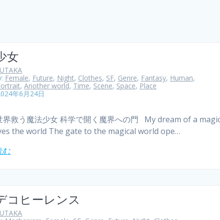
少女
YUTAKA
y:
Female
,
Future
,
Night
,
Clothes
,
SF
,
Genre
,
Fantasy
,
Human
,
ortrait
,
Another world
,
Time
,
Scene
,
Space
,
Place
2024年6月24日
救う魔法少女 科学で開く魔界への門 My dream of a magical 
es the world The gate to the magical world ope…
読む
デコヒーレンス
YUTAKA