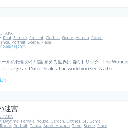
YUTAKA
y:
Real
,
Female
,
Present
,
Clothes
,
Genre
,
Human
,
Room
,
anka
,
Portrait
,
Scene
,
Place
2024年3月29日
ールの錯覚の不思議 見える世界は脳のトリック The Wonder 
ns of Large and Small Scales The world you see is a tri…
読む
の迷宮
YUTAKA
y:
Daytime
,
Female
,
house, Garden
,
Clothes
,
SF
,
Genre
,
Room
,
Portrait
,
Tanka
,
Another world
,
Time
,
Scene
,
Place