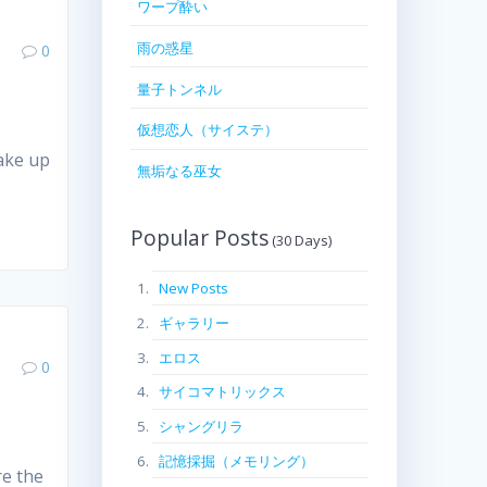
ワープ酔い
雨の惑星
0
量子トンネル
仮想恋人（サイステ）
e up
無垢なる巫女
Popular Posts
New Posts
ギャラリー
エロス
0
サイコマトリックス
シャングリラ
記憶採掘（メモリング）
 the