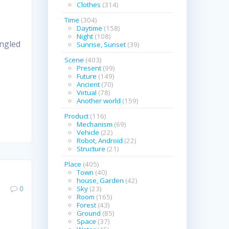
Clothes
(314)
Time
(304)
Daytime
(158)
Night
(108)
led
Sunrise, Sunset
(39)
Scene
(403)
Present
(99)
Future
(149)
Ancient
(70)
Virtual
(78)
Another world
(159)
Product
(116)
Mechanism
(69)
Vehicle
(22)
Robot, Android
(22)
Structure
(21)
Place
(405)
Town
(40)
house, Garden
(42)
0
Sky
(23)
Room
(165)
Forest
(43)
Ground
(85)
Space
(37)