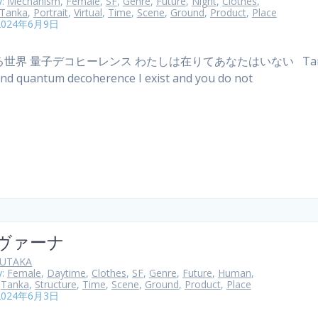
y:
Mechanism
,
Female
,
SF
,
Genre
,
Future
,
Night
,
Clothes
,
Tanka
,
Portrait
,
Virtual
,
Time
,
Scene
,
Ground
,
Product
,
Place
2024年6月9日
世界 量子デコヒーレンス わたしは在りてあなたはいない Tang
nd quantum decoherence I exist and you do not
ヴァーナ
YUTAKA
y:
Female
,
Daytime
,
Clothes
,
SF
,
Genre
,
Future
,
Human
,
,
Tanka
,
Structure
,
Time
,
Scene
,
Ground
,
Product
,
Place
2024年6月3日